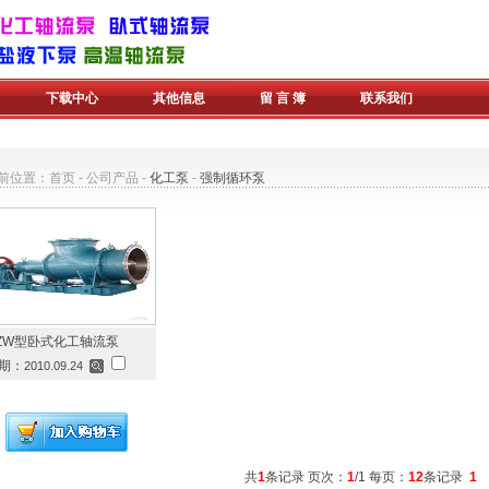
下载中心
其他信息
留 言 簿
联系我们
前位置：
首页
-
公司产品
-
化工泵
-
强制循环泵
ZW型卧式化工轴流泵
期：
2010.09.24
共
1
条记录 页次：
1
/1 每页：
12
条记录
1