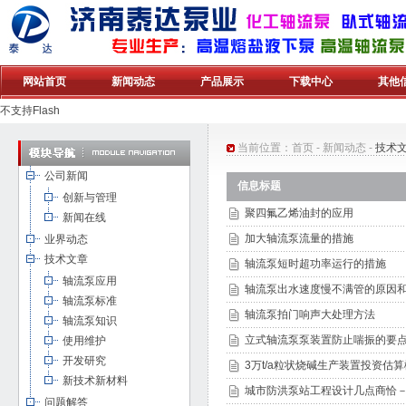
网站首页
新闻动态
产品展示
下载中心
其他
不支持Flash
当前位置：
首页
-
新闻动态
-
技术
公司新闻
信息标题
创新与管理
聚四氟乙烯油封的应用
新闻在线
加大轴流泵流量的措施
业界动态
技术文章
轴流泵短时超功率运行的措施
轴流泵应用
轴流泵出水速度慢不满管的原因
轴流泵标准
轴流泵拍门响声大处理方法
轴流泵知识
立式轴流泵泵装置防止喘振的要
使用维护
开发研究
3万t/a粒状烧碱生产装置投资估
新技术新材料
城市防洪泵站工程设计几点商恰
问题解答